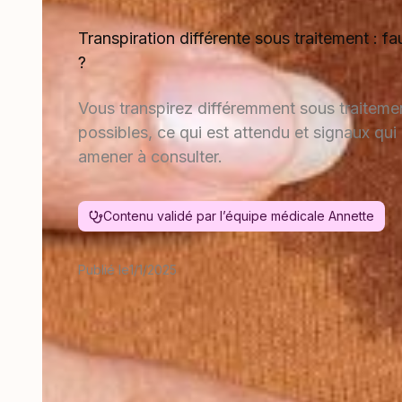
Transpiration différente sous traitement : fau
?
Vous transpirez différemment sous traiteme
possibles, ce qui est attendu et signaux qui
amener à consulter.
Contenu validé par l’équipe médicale Annette
Publié le
1/1/2025