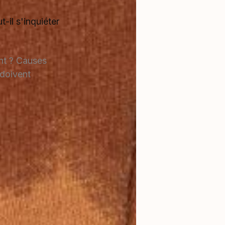
t-il s'inquiéter
nt ? Causes
 doivent