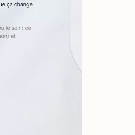
 que ça change
 le soir : ce
non) et